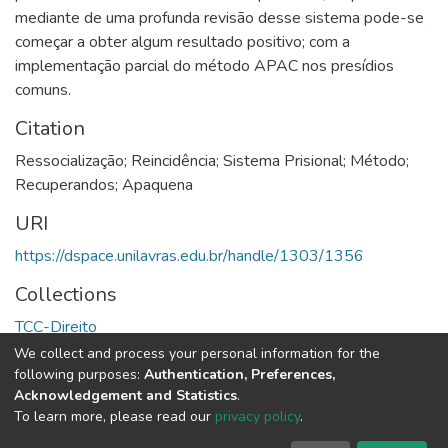
mediante de uma profunda revisão desse sistema pode-se
começar a obter algum resultado positivo; com a
implementação parcial do método APAC nos presídios
comuns.
Citation
Ressocialização; Reincidência; Sistema Prisional; Método;
Recuperandos; Apaquena
URI
https://dspace.unilavras.edu.br/handle/1303/1356
Collections
TCC-Direito
We collect and process your personal information for the
Full item page
following purposes:
Authentication, Preferences,
Acknowledgement and Statistics
.
To learn more, please read our
privacy policy
.
DSpace software
copyright © 2002-2026
LYRASIS