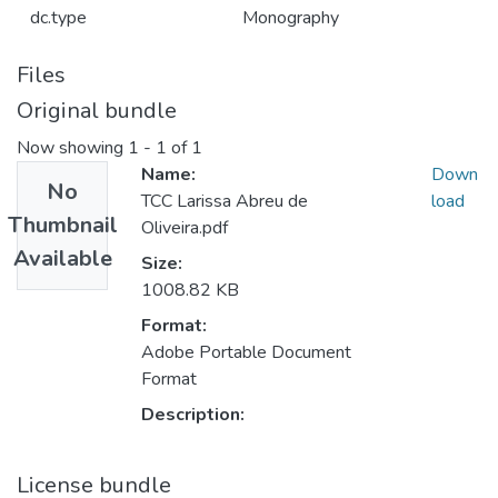
dc.type
Monography
Files
Original bundle
Now showing
1 - 1 of 1
Name:
Down
No
TCC Larissa Abreu de
load
Thumbnail
Oliveira.pdf
Available
Size:
1008.82 KB
Format:
Adobe Portable Document
Format
Description:
License bundle