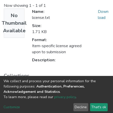
Now showing
1 - 1 of 1
Name:
Down
No
license.txt
load
Thumbnail
Size:
Available
1.71 KB
Format:
Item-specific license agreed
upon to submission
Description:
Collections
We collect and process your personal information for the
TCC-Direito
following purposes:
Authentication, Preferences,
Acknowledgement and Statistics
.
To learn more, please read our
privacy policy
.
DSpace software
copyright © 2002-2026
LYRASIS
Cookie
Privacy
End User
Send
Customize
Decline
That's ok
settings
policy
Agreement
Feedback