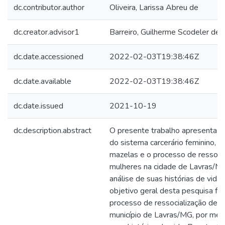
dc.contributor.author
Oliveira, Larissa Abreu de
dc.creator.advisor1
Barreiro, Guilherme Scodeler de
dc.date.accessioned
2022-02-03T19:38:46Z
dc.date.available
2022-02-03T19:38:46Z
dc.date.issued
2021-10-19
dc.description.abstract
O presente trabalho apresenta u
do sistema carcerário feminino, a 
mazelas e o processo de ressoci
mulheres na cidade de Lavras/MG
análise de suas histórias de vida.
objetivo geral desta pesquisa foi 
processo de ressocialização de 
município de Lavras/MG, por meio