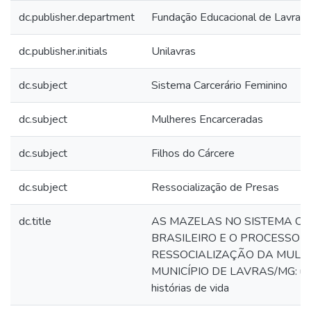
dc.publisher.department
Fundação Educacional de Lavras
dc.publisher.initials
Unilavras
dc.subject
Sistema Carcerário Feminino
dc.subject
Mulheres Encarceradas
dc.subject
Filhos do Cárcere
dc.subject
Ressocialização de Presas
dc.title
AS MAZELAS NO SISTEMA C
BRASILEIRO E O PROCESSO 
RESSOCIALIZAÇÃO DA MULH
MUNICÍPIO DE LAVRAS/MG: uma
histórias de vida