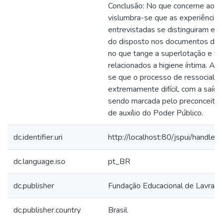
Conclusão: No que concerne ao cá
vislumbra-se que as experiência
entrevistadas se distinguiram em
do disposto nos documentos do 
no que tange a superlotação e fa
relacionados a higiene íntima. Ade
se que o processo de ressocializ
extremamente difícil, com a saída
sendo marcada pelo preconceito s
de auxílio do Poder Público.
dc.identifier.uri
http://localhost:80/jspui/hand
dc.language.iso
pt_BR
dc.publisher
Fundação Educacional de Lavras
dc.publisher.country
Brasil