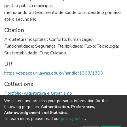
gestão pública municipal,
melhorando o atendimento de saúde local desde o primário
até o secundário.
Citation
Arquitetura hospitalar; Conforto, humanização;
Funcionalidade; Segurança; Flexibilidade; Fluxo; Tecnologia;
Sustentabilidade; Cura; Cuidado.
URI
https://dspace.unilavras.edu.br/handle/1303/1300
Collections
Portfólio-Arquitetura e Urbanismo
We collect and process your personal information for the
Full item page
following purposes:
Authentication, Preferences,
Acknowledgement and Statistics
.
To learn more, please read our
privacy policy
.
DSpace software
copyright © 2002-2026
LYRASIS