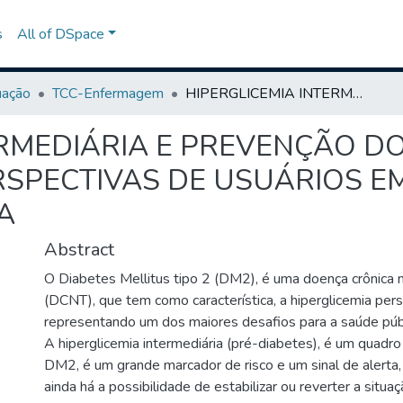
s
All of DSpace
uação
TCC-Enfermagem
HIPERGLICEMIA INTERMEDIÁRIA E PREVENÇÃO DO DIABETES MELLITUS TIPO 2: PERSPECTIVAS DE USUÁRIOS EM UMA ESTRATÉGIA DE SAÚDE DA FAMÍLIA
ERMEDIÁRIA E PREVENÇÃO D
ERSPECTIVAS DE USUÁRIOS 
A
Abstract
O Diabetes Mellitus tipo 2 (DM2), é uma doença crônica n
(DCNT), que tem como característica, a hiperglicemia pers
representando um dos maiores desafios para a saúde púb
A hiperglicemia intermediária (pré-diabetes), é um quadr
DM2, é um grande marcador de risco e um sinal de alerta,
ainda há a possibilidade de estabilizar ou reverter a sit