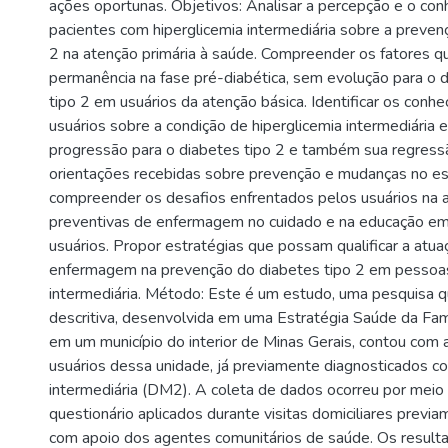
ações oportunas. Objetivos: Analisar a percepção e o co
pacientes com hiperglicemia intermediária sobre a preven
2 na atenção primária à saúde. Compreender os fatores qu
permanência na fase pré-diabética, sem evolução para o d
tipo 2 em usuários da atenção básica. Identificar os conh
usuários sobre a condição de hiperglicemia intermediária 
progressão para o diabetes tipo 2 e também sua regressã
orientações recebidas sobre prevenção e mudanças no est
compreender os desafios enfrentados pelos usuários na 
preventivas de enfermagem no cuidado e na educação e
usuários. Propor estratégias que possam qualificar a atu
enfermagem na prevenção do diabetes tipo 2 em pessoas
intermediária. Método: Este é um estudo, uma pesquisa qu
descritiva, desenvolvida em uma Estratégia Saúde da Famí
em um município do interior de Minas Gerais, contou com 
usuários dessa unidade, já previamente diagnosticados c
intermediária (DM2). A coleta de dados ocorreu por mei
questionário aplicados durante visitas domiciliares previ
com apoio dos agentes comunitários de saúde. Os result