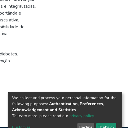
 e integralizadas,
ortância e
sca ativa,
ibilidade de
ária.
-diabetes.
enção.
We collect and process your personal information for the
following purposes:
Authentication, Preferences,
Acknowledgement and Statistics
.
To learn more, please read our
privacy policy
.
Customize
Decline
That's ok