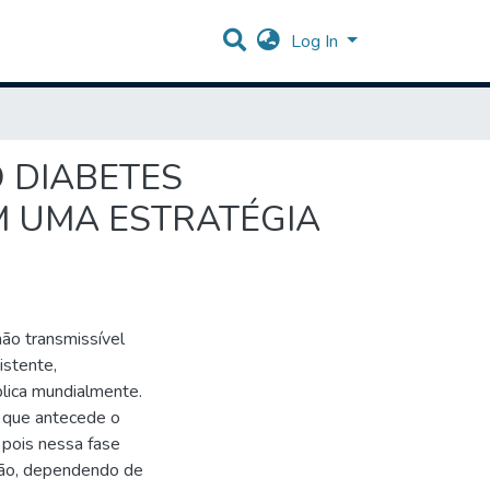
Log In
O DIABETES
EM UMA ESTRATÉGIA
ão transmissível
istente,
lica mundialmente.
o que antecede o
 pois nessa fase
uação, dependendo de