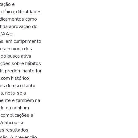
tação e
línico; dificuldades
edicamentos como
btida aprovação do
 CAAE:
as, em cumprimento
e a maioria dos
ndo busca ativa
ações sobre hábitos
fil predominante foi
 com histórico
res de risco tanto
es, nota-se a
lmente e também na
idade ou nenhum
 complicações e
Verificou-se
s resultados
usão: A prevenção