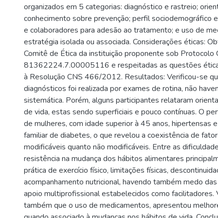
organizados em 5 categorias: diagnóstico e rastreio; orien
conhecimento sobre prevenção; perfil sociodemográfico e c
e colaboradores para adesão ao tratamento; e uso de m
estratégia isolada ou associada. Considerações éticas: O
Comitê de Ética da instituição proponente sob Protocolo
81362224.7.00005116 e respeitadas as questões étic
à Resolução CNS 466/2012. Resultados: Verificou-se qu
diagnósticos foi realizada por exames de rotina, não have
sistemática. Porém, alguns participantes relataram orient
de vida, estas sendo superficiais e pouco contínuas. O per
de mulheres, com idade superior à 45 anos, hipertensas e
familiar de diabetes, o que revelou a coexistência de fato
modificáveis quanto não modificáveis. Entre as dificuldad
resistência na mudança dos hábitos alimentares principa
prática de exercício físico, limitações físicas, descontinu
acompanhamento nutricional, havendo também medo das
apoio multiprofissional estabelecidos como facilitadores. 
também que o uso de medicamentos, apresentou melhore
quando associado à mudanças nos hábitos de vida. Concl