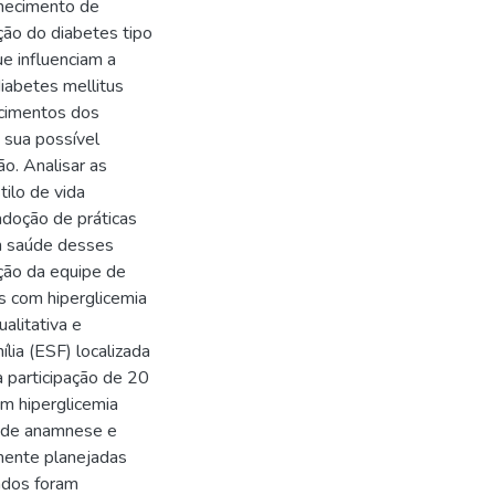
nhecimento de
ção do diabetes tipo
e influenciam a
iabetes mellitus
ecimentos dos
e sua possível
o. Analisar as
ilo de vida
adoção de práticas
m saúde desses
ação da equipe de
 com hiperglicemia
alitativa e
lia (ESF) localizada
a participação de 20
om hiperglicemia
o de anamnese e
amente planejadas
ados foram