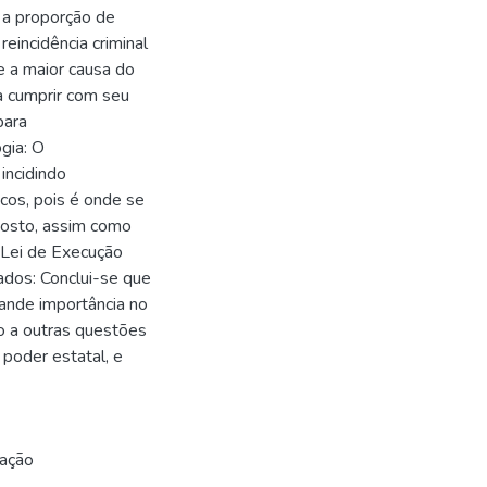
r a proporção de
eincidência criminal
se a maior causa do
a cumprir com seu
para
gia: O
incidindo
icos, pois é onde se
posto, assim como
 Lei de Execução
tados: Conclui-se que
rande importância no
lo a outras questões
poder estatal, e
zação