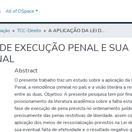
s
All of DSpace
uação
TCC-Direito
A APLICAÇÃO DA LEI DE EXECUÇÃO PENAL E SUA RELAÇÃO COM A REINCIDÊNCIA CRIMINAL
I DE EXECUÇÃO PENAL E SUA
NAL
Abstract
O presente trabalho traz um estudo sobre a aplicação da
Penal, a reincidência criminal no país e a visão literária a r
entre as duas. Objetivo: A presente pesquisa tem por fina
posicionamento da literatura acadêmica sobre a falha estat
fase de execução de pena prevista no ordenamento jurídico
precisamente das penas restritivas de liberdade, assim co
aplicação dos meios de ressocialização previstos na Lei 
sua eventual falta de efetividade e o resultado negativo 