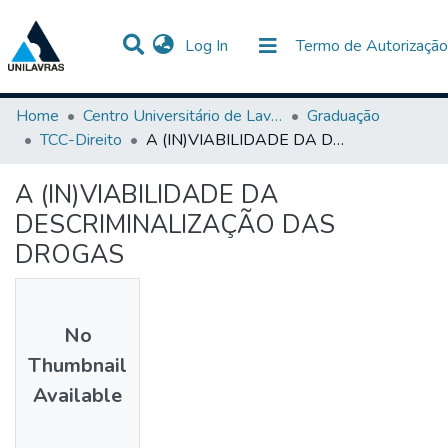
(current)
Log In
Termo de Autorização
Communities & Collections
All of DSpace
Statistics
Home
Centro Universitário de Lavras-UNILAVRAS
Graduação
TCC-Direito
A (IN)VIABILIDADE DA DESCRIMINALIZAÇÃO DAS DROGAS
A (IN)VIABILIDADE DA
DESCRIMINALIZAÇÃO DAS
DROGAS
No
Thumbnail
Available