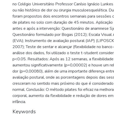
no Colégio Universitário Professor Canísio Ignácio Lunke
ou não histórico de dor ou cirurgia musculoesquelética. 
foram propostos dois encontros semanais para sessões c
de pilates no solo com duração de 45 minutos. Aplicação
antes e após a intervenção: Questionário de anamnese Sj
Questionário formulado por Bogas (2012); Escala Visual 
(EVA); Instrumento de avaliação postural (IAP) (LIPOSC
2007); Teste de sentar e alcançar (flexibilidade no banco
análise dos dados, foi utilizado o teste t-student consider
p<0.05. Resultados: Após as 12 semanas, a flexibilidade 
aumentou significativamente (p=0,00002) e houve um rel
dor (p=0,00080), além de uma importante diferença entr
avaliação postural, onde as porcentagens depois das ses
cresceram no sentido mais próximo do que é considerad
normal. Conclusão: O método pilates foi eficaz na melhor
corporal, aumento da flexibilidade e redução de dores em 
infância.
Keywords