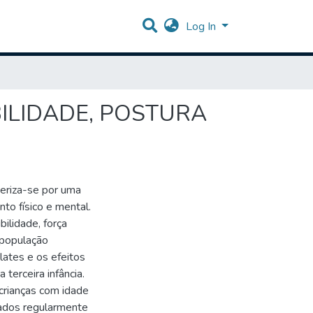
Log In
BILIDADE, POSTURA
teriza-se por uma
to físico e mental.
ilidade, força
 população
lates e os efeitos
 terceira infância.
crianças com idade
lados regularmente