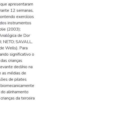
s que apresentaram
Durante 12 semanas,
ontendo exercícios
 dos instrumentos
olie (2003);
Analógica de Dor
KI; NETO; SAVALL,
 de Wells). Para
ando significativo o
das crianças
evante declínio na
e as médias de
sões de pilates
o biomecanicamente
a do alinhamento
crianças da terceira