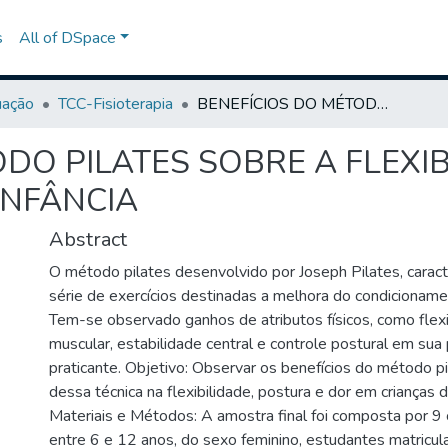
s
All of DSpace
uação
TCC-Fisioterapia
BENEFÍCIOS DO MÉTODO PILATES SOBRE A FLEXIBILIDADE, POSTURA E DOR NA TERCEIRA INFÂNCIA
DO PILATES SOBRE A FLEXI
INFÂNCIA
Abstract
O método pilates desenvolvido por Joseph Pilates, carac
série de exercícios destinadas a melhora do condicionamen
Tem-se observado ganhos de atributos físicos, como flexib
muscular, estabilidade central e controle postural em sua
praticante. Objetivo: Observar os benefícios do método pi
dessa técnica na flexibilidade, postura e dor em crianças da
Materiais e Métodos: A amostra final foi composta por 9 
entre 6 e 12 anos, do sexo feminino, estudantes matricu