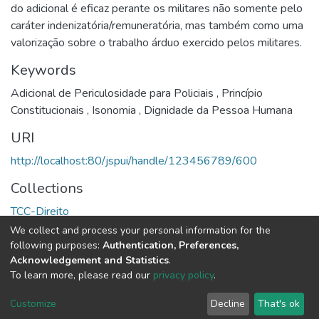
do adicional é eficaz perante os militares não somente pelo
caráter indenizatória/remuneratória, mas também como uma
valorização sobre o trabalho árduo exercido pelos militares.
Keywords
Adicional de Periculosidade para Policiais
,
Princípio
Constitucionais
,
Isonomia
,
Dignidade da Pessoa Humana
URI
http://localhost:80/jspui/handle/123456789/600
Collections
TCC-Direito
We collect and process your personal information for the
Full item page
following purposes:
Authentication, Preferences,
Acknowledgement and Statistics
.
To learn more, please read our
privacy policy
.
DSpace software
copyright © 2002-2026
LYRASIS
Cookie
Privacy
End User
Send
Customize
Decline
That's ok
settings
policy
Agreement
Feedback