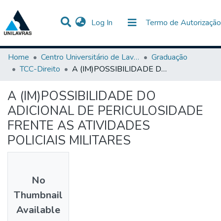
(current)
Log In
Termo de Autorização
Communities & Collections
All of DSpace
Statistics
Home
Centro Universitário de Lavras-UNILAVRAS
Graduação
TCC-Direito
A (IM)POSSIBILIDADE DO ADICIONAL DE PERICULOSIDADE FRENTE AS ATIVIDADES POLICIAIS MILITARES
A (IM)POSSIBILIDADE DO
ADICIONAL DE PERICULOSIDADE
FRENTE AS ATIVIDADES
POLICIAIS MILITARES
No
Thumbnail
Available