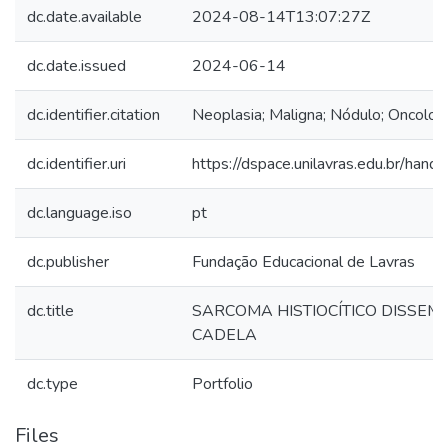
dc.date.available
2024-08-14T13:07:27Z
dc.date.issued
2024-06-14
dc.identifier.citation
Neoplasia; Maligna; Nódulo; Oncologi
dc.identifier.uri
https://dspace.unilavras.edu.br/han
dc.language.iso
pt
dc.publisher
Fundação Educacional de Lavras
dc.title
SARCOMA HISTIOCÍTICO DISSEM
CADELA
dc.type
Portfolio
Files