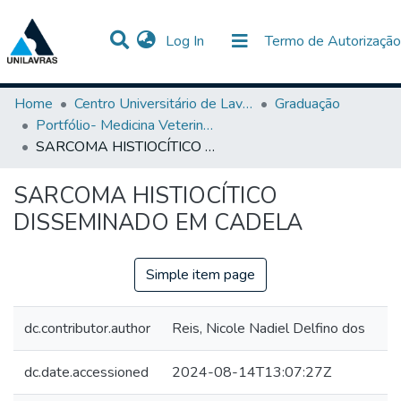
(current)
Log In
Termo de Autorização
Communities & Collections
All of DSpace
Statistics
Home
Centro Universitário de Lavras-UNILAVRAS
Graduação
Portfólio- Medicina Veterinária
SARCOMA HISTIOCÍTICO DISSEMINADO EM CADELA
SARCOMA HISTIOCÍTICO
DISSEMINADO EM CADELA
Simple item page
dc.contributor.author
Reis, Nicole Nadiel Delfino dos
dc.date.accessioned
2024-08-14T13:07:27Z