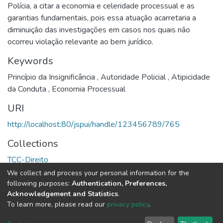
Polícia, a citar a economia e celeridade processual e as
garantias fundamentais, pois essa atuação acarretaria a
diminuição das investigações em casos nos quais não
ocorreu violação relevante ao bem jurídico.
Keywords
Princípio da Insignificância
,
Autoridade Policial
,
Atipicidade
da Conduta
,
Economia Processual
URI
http://localhost:80/jspui/handle/123456789/765
Collections
TCC-Direito
We collect and process your personal information for the
Full item page
following purposes:
Authentication, Preferences,
Acknowledgement and Statistics
.
To learn more, please read our
privacy policy
.
DSpace software
copyright © 2002-2026
LYRASIS