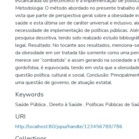
escancarada do preconceito e a implementação de política
Metodologia: O método abordado no presente trabalho é
vista que parte de perspectiva geral sobre a obesidade i
saúde e esta última ser de caráter universal e inclusivo, a
necessidade de implementação de políticas públicas. Além
pesquisa descritiva, tendo sido realizado estudo bibliográfi
legal. Resultado: No tocante aos resultados, menciona-se
da obesidade em ser tratada tão somente como uma peri
merece ser “combatida” e assim gerando na sociedade a 
gordofobia, é equivocada, tendo em vista que a obesidad
questão política, cultural e social. Conclusão: Principalme
uma questão de governo, de atuação estatal.
Keywords
Saúde Pública
,
Direito à Saúde
,
Políticas Públicas de S
URI
http://localhost:80/jspui/handle/123456789/786
Collections