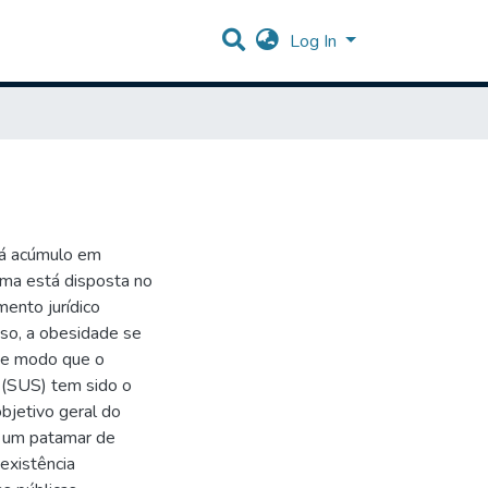
Log In
há acúmulo em
ma está disposta no
ento jurídico
sso, a obesidade se
 de modo que o
 (SUS) tem sido o
objetivo geral do
m um patamar de
existência