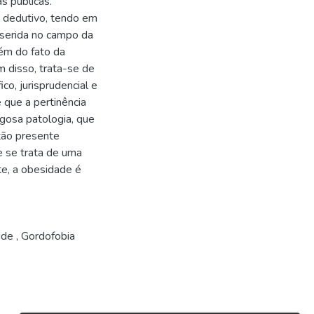
s públicas.
 dedutivo, tendo em
nserida no campo da
lém do fato da
 disso, trata-se de
co, jurisprudencial e
 que a pertinência
gosa patologia, que
tão presente
e se trata de uma
nte, a obesidade é
aúde
,
Gordofobia