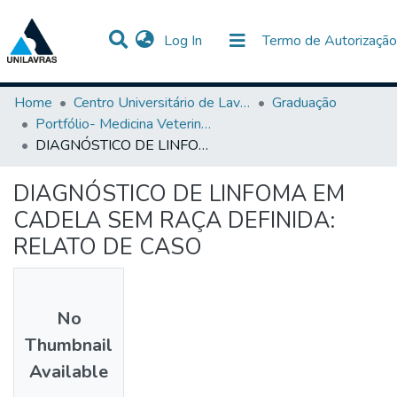
(current)
Log In
Termo de Autorização
Communities & Collections
All of DSpace
Statistics
Home
Centro Universitário de Lavras-UNILAVRAS
Graduação
Portfólio- Medicina Veterinária
DIAGNÓSTICO DE LINFOMA EM CADELA SEM RAÇA DEFINIDA: RELATO DE CASO
DIAGNÓSTICO DE LINFOMA EM
CADELA SEM RAÇA DEFINIDA:
RELATO DE CASO
No
Thumbnail
Available