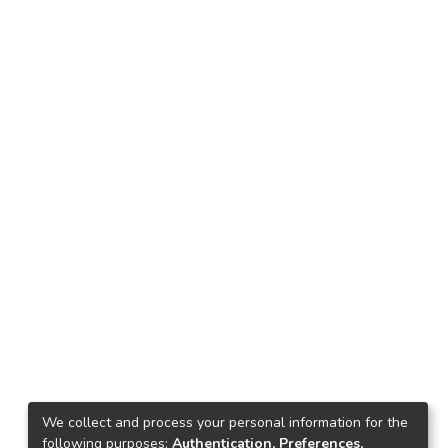
We collect and process your personal information for the
following purposes:
Authentication, Preferences,