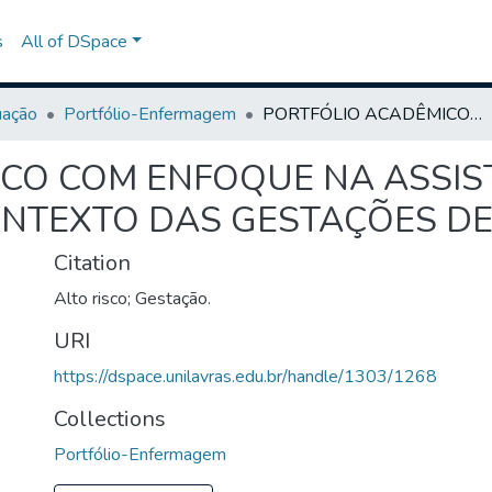
s
All of DSpace
uação
Portfólio-Enfermagem
PORTFÓLIO ACADÊMICO COM ENFOQUE NA ASSISTÊNCIA DE ENFERMAGEM NO CONTEXTO DAS GESTAÇÕES DE ALTO RISCO
CO COM ENFOQUE NA ASSIS
TEXTO DAS GESTAÇÕES DE 
Citation
Alto risco; Gestação.
URI
https://dspace.unilavras.edu.br/handle/1303/1268
Collections
Portfólio-Enfermagem