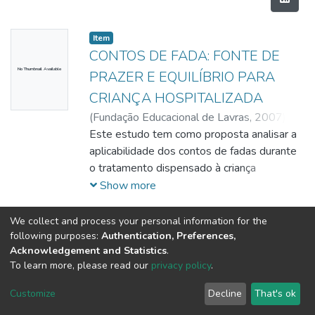
Item
CONTOS DE FADA: FONTE DE
No Thumbnail Available
PRAZER E EQUILÍBRIO PARA
CRIANÇA HOSPITALIZADA
(
Fundação Educacional de Lavras,
2007
)
Ferreira, Alexandra Daniela Ferreira;
Este estudo tem como proposta analisar a
Andrade, Giovana Rezende
aplicabilidade dos contos de fadas durante
o tratamento dispensado à criança
hospitalizada, criando, assim, uma
Show more
modalidade de terapia. Tal técnica se
justifica, uma vez que, pode se promover a
We collect and process your personal information for the
cura ou, simplesmente, o alívio das
following purposes:
Authentication, Preferences,
Acknowledgement and Statistics
.
pressões de sua doença e do tenso
To learn more, please read our
privacy policy
.
ambiente hospitalar. Por sua vez, tem-se a
DSpace software
copyright © 2002-2026
LYRASIS
biblioterapia que se dá por meio da leitura
Cookie
Privacy
End User
Send
Customize
Decline
That's ok
de textos literários, através dos quais o
settings
policy
Agreement
Feedback