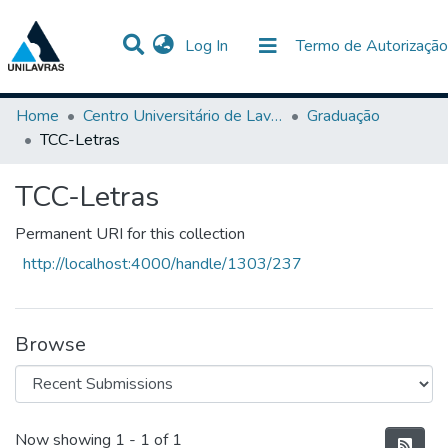
(current)
Log In
Termo de Autorização
Communities & Collections
All of DSpace
Statistics
Home
Centro Universitário de Lavras-UNILAVRAS
Graduação
TCC-Letras
TCC-Letras
Permanent URI for this collection
http://localhost:4000/handle/1303/237
Browse
Recent Submissions
Now showing
1 - 1 of 1