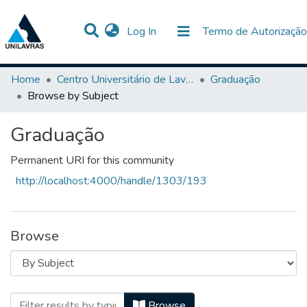
(current)
Log In
Termo de Autorização
Communities & Collections
All of DSpace
Home
Centro Universitário de Lavras-UNILAVRAS
Graduação
Browse by Subject
Graduação
Permanent URI for this community
http://localhost:4000/handle/1303/193
Browse
Browsing Graduação by Subject
Browse