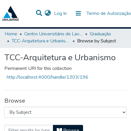
(current)
Log In
Termo de Autorização
Communities & Collections
All of DSpace
Home
Centro Universitário de Lavras-UNILAVRAS
Graduação
TCC-Arquitetura e Urbanismo
Browse by Subject
TCC-Arquitetura e Urbanismo
Permanent URI for this collection
http://localhost:4000/handle/1303/196
Browse
Browsing TCC-Arquitetura e Urbanismo 
Browse