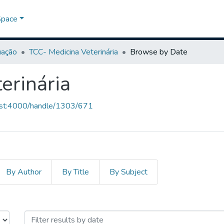
Space
uação
TCC- Medicina Veterinária
Browse by Date
erinária
host:4000/handle/1303/671
By Author
By Title
By Subject
terinária by Issue Date