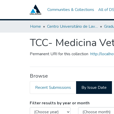
Communities & Collections
All of D
Home
Centro Universitário de Lavras-UNILAVRAS
Grad
TCC- Medicina Vet
Permanent URI for this collection
http://local
Browse
Recent Submissions
By Issue Date
Browsing TCC- Medicina Ve
Filter results by year or month