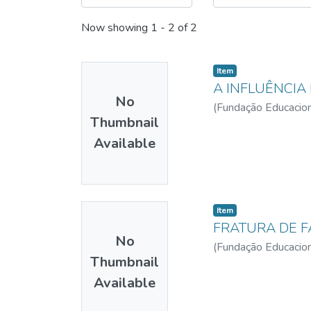
Now showing
1 - 2 of 2
Item
A INFLUÊNCIA
No
(
Fundação Educacion
Thumbnail
Available
Item
FRATURA DE F
No
(
Fundação Educacion
Thumbnail
Available