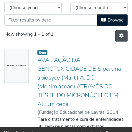
Browse
Now showing
1 - 1 of 1
Item
AVALIAÇÃO DA
No Thumbnail Available
GENOTOXICIDADE DE Siparuna
apiosyce (Mart.) A. DC
(Monimiaceae) ATRAVÉS DO
TESTE DO MICRONÚCLEO EM
Allium cepa L.
(
Fundação Educacional de Lavras,
2014
)
Licas, Juliana Cristina
Para o tratamento e cura de enfermidades
utilizam-se plantas com extratos,