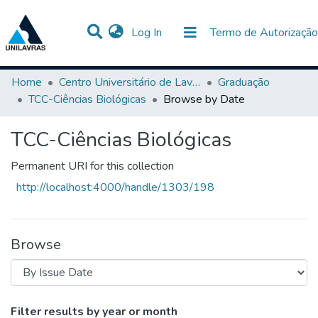
(current)
Log In
Termo de Autorização
Communities & Collections
All of DSpace
Home
Centro Universitário de Lavras-UNILAVRAS
Graduação
TCC-Ciências Biológicas
Browse by Date
TCC-Ciências Biológicas
Permanent URI for this collection
http://localhost:4000/handle/1303/198
Browse
Browsing TCC-Ciências Biológicas by Iss
Filter results by year or month