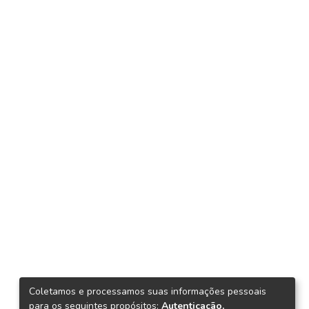
Coletamos e processamos suas informações pessoais
para os seguintes propósitos:
Autenticação,