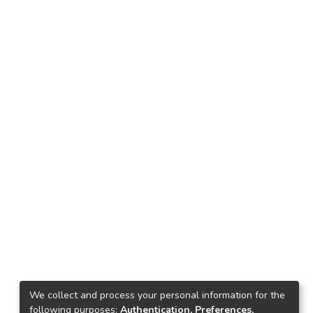
We collect and process your personal information for the
following purposes:
Authentication, Preferences,