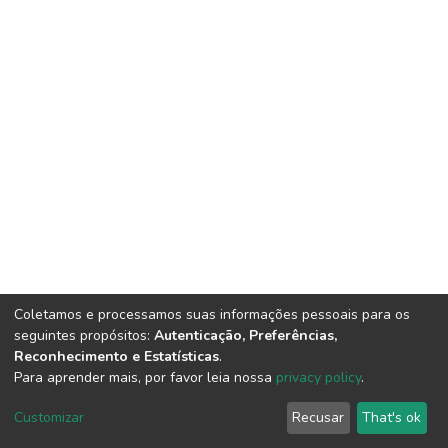
Coletamos e processamos suas informações pessoais para os
seguintes propósitos:
Autenticação, Preferências,
Reconhecimento e Estatísticas
.
Para aprender mais, por favor leia nossa
privacy policy
.
DSpace software
copyright © 2002-2026
LYRASIS
Cookie
Privacy
End User
Send
Customizar
Recusar
That's ok
settings
policy
Agreement
Feedback