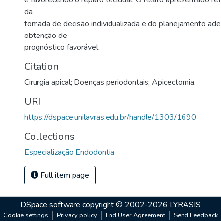
e favorecendo o reparo tecidual. O relato apresentado ref
da
tomada de decisão individualizada e do planejamento ad
obtenção de
prognóstico favorável.
Citation
Cirurgia apical; Doenças periodontais; Apicectomia.
URI
https://dspace.unilavras.edu.br/handle/1303/1690
Collections
Especialização Endodontia
Full item page
DSpace software
copyright © 2002-2026
LYRASIS
Cookie settings
Privacy policy
End User Agreement
Send Feedback