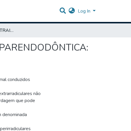
Log In
INDICAÇÕES E CONTRAINDICAÇÕES DA CIRURGIA PARENDODÔNTICA: RELATO DE CASO CLÍNICO
 PARENDODÔNTICA:
 mal conduzidos
extrarradiculares não
ordagem que pode
ém denominada
perirradiculares