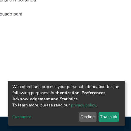
orça a importância
equado para
We collect and process your personal information for the
following purposes:
Authentication, Preferences,
Acknowledgement and Statistics
.
To learn more, please read our
privacy policy
.
Customize
Decline
That's ok