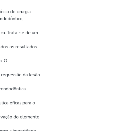
nico de cirurgia
endodôntico,
fica. Trata-se de um
tados os resultados
a. O
om regressão da lesão
arendodôntica,
tica eficaz para o
servação do elemento