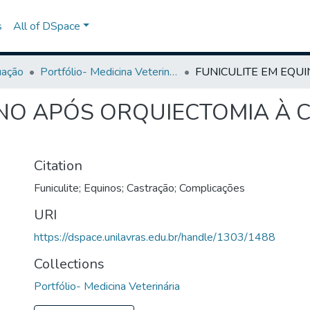
s
All of DSpace
uação
Portfólio- Medicina Veterinária
INO APÓS ORQUIECTOMIA À 
Citation
Funiculite; Equinos; Castração; Complicações
URI
https://dspace.unilavras.edu.br/handle/1303/1488
Collections
Portfólio- Medicina Veterinária