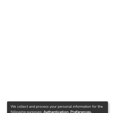
We collect and process your personal information for the
following purposes:
Authentication, Preferences,