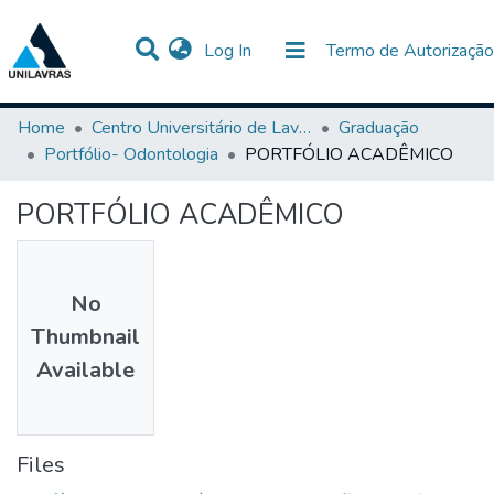
(current)
Log In
Termo de Autorização
Communities & Collections
All of DSpace
Statistics
Home
Centro Universitário de Lavras-UNILAVRAS
Graduação
Portfólio- Odontologia
PORTFÓLIO ACADÊMICO
PORTFÓLIO ACADÊMICO
No
Thumbnail
Available
Files