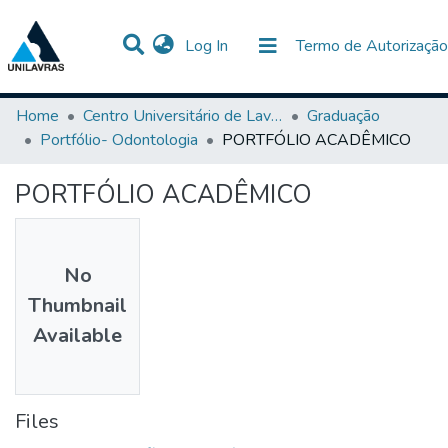
(current)
Log In
Termo de Autorização
Communities & Collections
All of DSpace
Statistics
Home
Centro Universitário de Lavras-UNILAVRAS
Graduação
Portfólio- Odontologia
PORTFÓLIO ACADÊMICO
PORTFÓLIO ACADÊMICO
No
Thumbnail
Available
Files