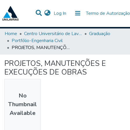
(current)
Log In
Termo de Autorização
Communities & Collections
All of DSpace
Statistics
Home
Centro Universitário de Lavras-UNILAVRAS
Graduação
Portfólio-Engenharia Civil
PROJETOS, MANUTENÇÕES E EXECUÇÕES DE OBRAS
PROJETOS, MANUTENÇÕES E
EXECUÇÕES DE OBRAS
No
Thumbnail
Available