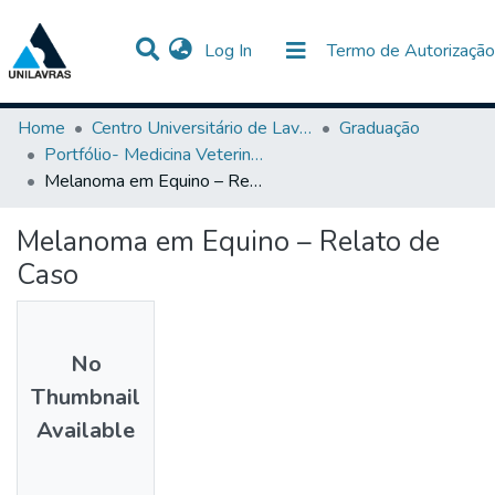
(current)
Log In
Termo de Autorização
Communities & Collections
All of DSpace
Statistics
Home
Centro Universitário de Lavras-UNILAVRAS
Graduação
Portfólio- Medicina Veterinária
Melanoma em Equino – Relato de Caso
Melanoma em Equino – Relato de
Caso
No
Thumbnail
Available