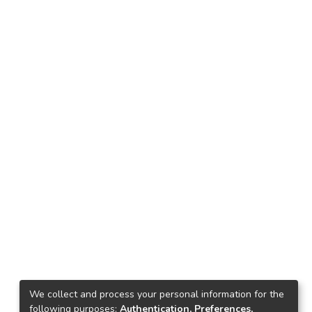
We collect and process your personal information for the
following purposes:
Authentication, Preferences,