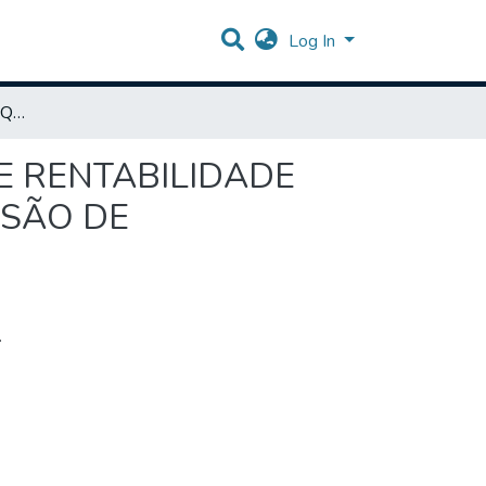
Log In
PRINCIPAIS FATORES QUE GARANTEM EFICIÊNCIA E RENTABILIDADE EM PROPRIEDADES PRODUTORAS DE LEITE – REVISÃO DE LITERATURA
 E RENTABILIDADE
ISÃO DE
.