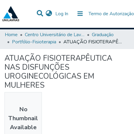
(current)
Log In
Termo de Autorização
Communities & Collections
All of DSpace
Statistics
Home
Centro Universitário de Lavras-UNILAVRAS
Graduação
Portfólio-Fisioterapia
ATUAÇÃO FISIOTERAPÊUTICA NAS DISFUNÇÕES UROGINECOLÓGICAS EM MULHERES
ATUAÇÃO FISIOTERAPÊUTICA
NAS DISFUNÇÕES
UROGINECOLÓGICAS EM
MULHERES
No
Thumbnail
Available