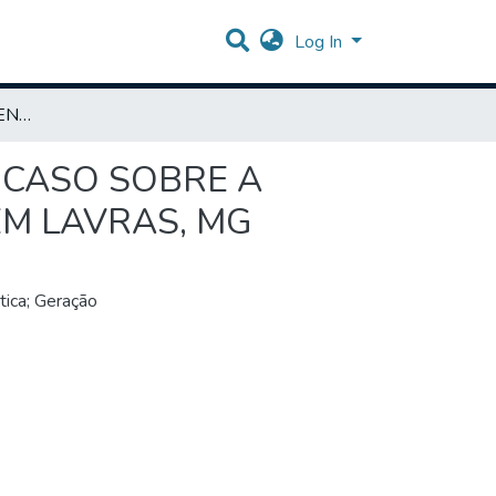
Log In
SUSTENTABILIDADE ENERGÉTICA: UM ESTUDO DE CASO SOBRE A IMPLEMENTAÇÃO DE UMA USINA FOTOVOLTAICA EM LAVRAS, MG
 CASO SOBRE A
M LAVRAS, MG
tica; Geração