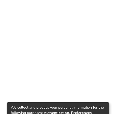
We collect and process your personal information for the
following purposes:
Authentication, Preferences,