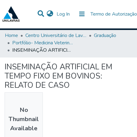
(current)
Log In
Termo de Autorização
Communities & Collections
All of DSpace
Statistics
Home
Centro Universitário de Lavras-UNILAVRAS
Graduação
Portfólio- Medicina Veterinária
INSEMINAÇÃO ARTIFICIAL EM TEMPO FIXO EM BOVINOS: RELATO DE CASO
INSEMINAÇÃO ARTIFICIAL EM
TEMPO FIXO EM BOVINOS:
RELATO DE CASO
No
Thumbnail
Available