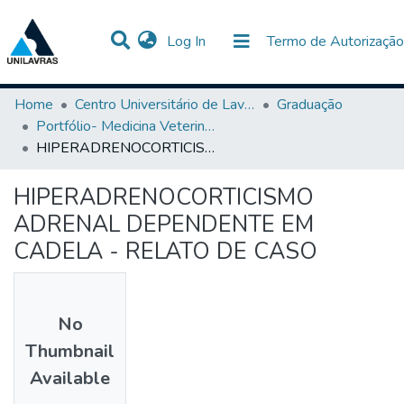
(current)
Log In
Termo de Autorização
Communities & Collections
All of DSpace
Statistics
Home
Centro Universitário de Lavras-UNILAVRAS
Graduação
Portfólio- Medicina Veterinária
HIPERADRENOCORTICISMO ADRENAL DEPENDENTE EM CADELA - RELATO DE CASO
HIPERADRENOCORTICISMO
ADRENAL DEPENDENTE EM
CADELA - RELATO DE CASO
No
Thumbnail
Available