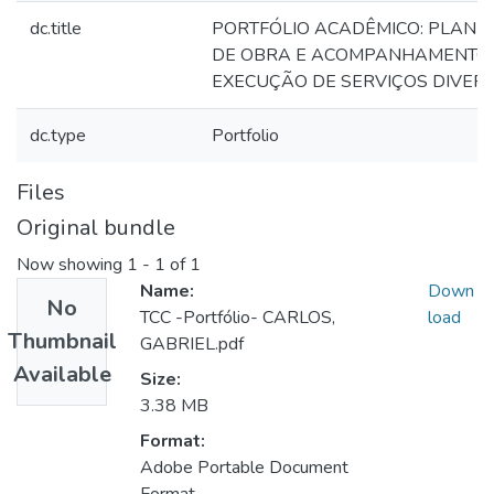
dc.title
PORTFÓLIO ACADÊMICO: PLANE
DE OBRA E ACOMPANHAMENTO
EXECUÇÃO DE SERVIÇOS DIVER
dc.type
Portfolio
Files
Original bundle
Now showing
1 - 1 of 1
Name:
Down
No
TCC -Portfólio- CARLOS,
load
Thumbnail
GABRIEL.pdf
Available
Size:
3.38 MB
Format:
Adobe Portable Document