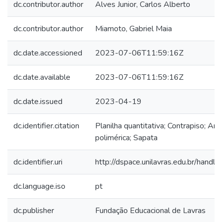
dc.contributor.author
Alves Junior, Carlos Alberto
dc.contributor.author
Miamoto, Gabriel Maia
dc.date.accessioned
2023-07-06T11:59:16Z
dc.date.available
2023-07-06T11:59:16Z
dc.date.issued
2023-04-19
dc.identifier.citation
Planilha quantitativa; Contrapiso; A
polimérica; Sapata
dc.identifier.uri
http://dspace.unilavras.edu.br/hand
dc.language.iso
pt
dc.publisher
Fundação Educacional de Lavras