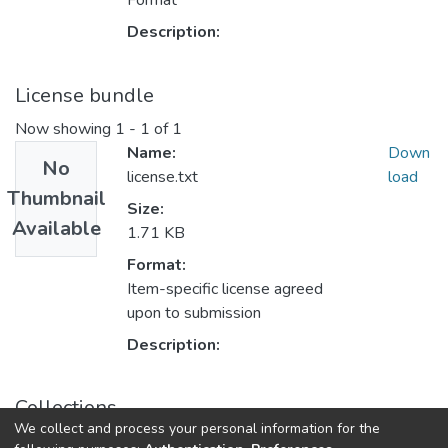
Format
Description:
License bundle
Now showing
1 - 1 of 1
Name:
Down
No
license.txt
load
Thumbnail
Size:
Available
1.71 KB
Format:
Item-specific license agreed
upon to submission
Description:
Collections
We collect and process your personal information for the
Portfólio-Engenharia Civil