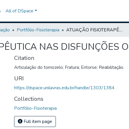
s
All of DSpace
uação
Portfólio-Fisioterapia
ATUAÇÃO FISIOTERAPÊUTICA NAS DISFUNÇÕES ORTOPÉDICAS
PÊUTICA NAS DISFUNÇÕES 
Citation
Articulação do tornozelo; Fratura; Entorse; Reabilitação.
URI
https://dspace.unilavras.edu.br/handle/1303/1384
Collections
Portfólio-Fisioterapia
Full item page