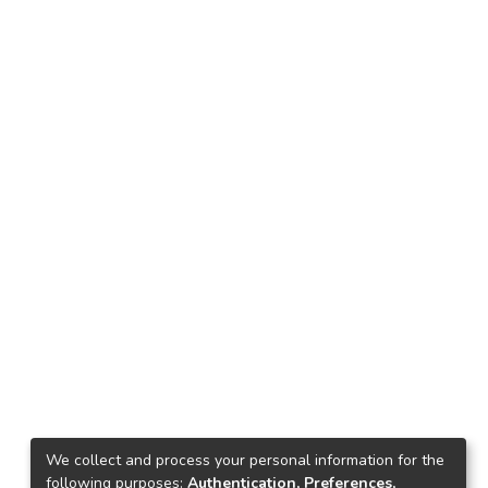
We collect and process your personal information for the
following purposes:
Authentication, Preferences,