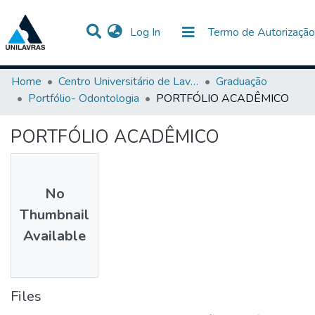
(current)
Log In
Termo de Autorização
Communities & Collections
All of DSpace
Statistics
Home
Centro Universitário de Lavras-UNILAVRAS
Graduação
Portfólio- Odontologia
PORTFÓLIO ACADÊMICO
PORTFÓLIO ACADÊMICO
No
Thumbnail
Available
Files