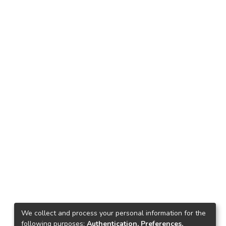
We collect and process your personal information for the
following purposes:
Authentication, Preferences,