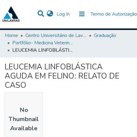
(current)
Log In
Termo de Autorização
Communities & Collections
All of DSpace
Statistics
Home
Centro Universitário de Lavras-UNILAVRAS
Graduação
Portfólio- Medicina Veterinária
LEUCEMIA LINFOBLÁSTICA AGUDA EM FELINO: RELATO DE CASO
LEUCEMIA LINFOBLÁSTICA
AGUDA EM FELINO: RELATO DE
CASO
No
Thumbnail
Available