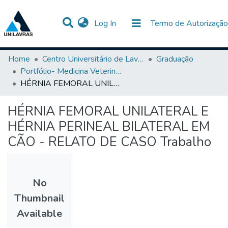
(current)
Log In
Termo de Autorização
Communities & Collections
All of DSpace
Statistics
Home
Centro Universitário de Lavras-UNILAVRAS
Graduação
Portfólio- Medicina Veterinária
HÉRNIA FEMORAL UNILATERAL E HÉRNIA PERINEAL BILATERAL EM CÃO - RELATO DE CASO Trabalho
HÉRNIA FEMORAL UNILATERAL E
HÉRNIA PERINEAL BILATERAL EM
CÃO - RELATO DE CASO Trabalho
No
Thumbnail
Available